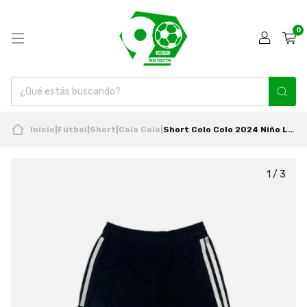
0
Inicio
|
Fútbol
|
Short
|
Colo Colo
|
Short Colo Colo 2024 Niño Local Nuevo Original Adidas
1
/
3