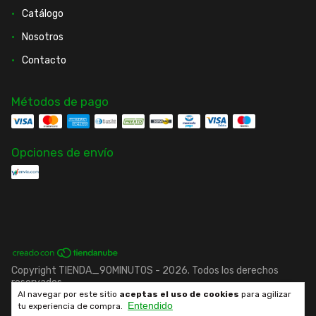
Catálogo
Nosotros
Contacto
Métodos de pago
Opciones de envío
Copyright TIENDA_90MINUTOS - 2026. Todos los derechos
reservados.
Al navegar por este sitio
aceptas el uso de cookies
para agilizar
Entendido
tu experiencia de compra.
Desarrollado por fenrir.cl