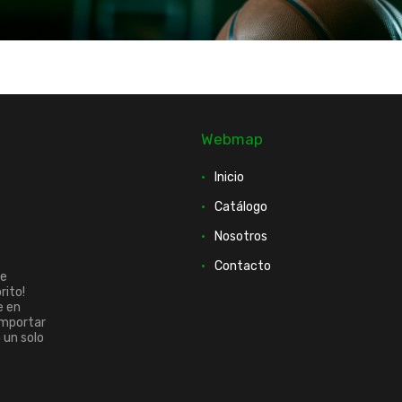
Webmap
Inicio
Catálogo
Nosotros
Contacto
ue
rito!
e en
importar
n un solo