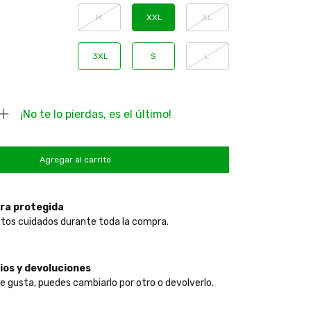
M
XXL
XL
3XL
S
L
¡No te lo pierdas, es el último!
ra protegida
tos cuidados durante toda la compra.
os y devoluciones
te gusta, puedes cambiarlo por otro o devolverlo.