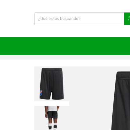
Inicio
|
Fútbol
|
Short
|
Colo Colo
|
Short Colo Colo 