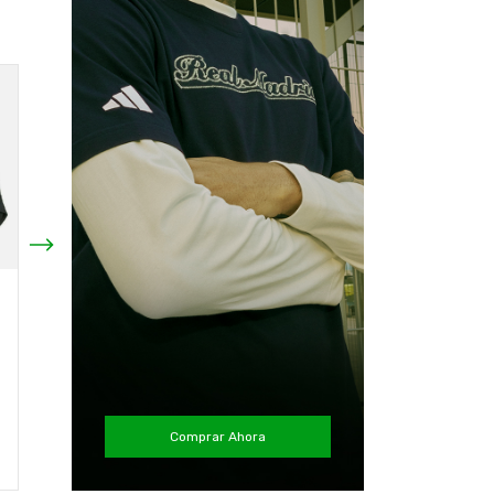
Short Colo Colo 2023
Short Colo Colo 2024
Titular Negro Nuevo
Arquero Amarillo Flúor
Original adidas
Original Adidas
$34.990
$34.990
¡Solo quedan
2
en stock!
¡Solo quedan
3
en stock!
Comprar Ahora
Comprar
Comprar