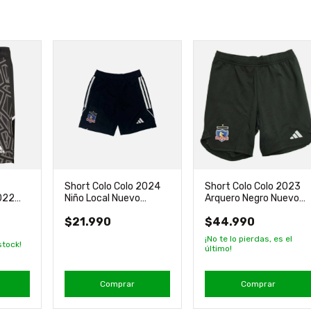
Short Colo Colo 2024
Short Colo Colo 2023
022
Niño Local Nuevo
Arquero Negro Nuevo
inal
Original Adidas
Original adidas
$21.990
$44.990
¡No te lo pierdas, es el
stock!
último!
Comprar
Comprar