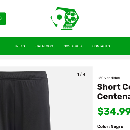
INICIO
CATÁLOGO
NOSOTROS
CONTACTO
2025 Local Centenario Adidas Originals
1
/
4
+20 vendidos
Short C
Centena
$34.9
Color:
Negro