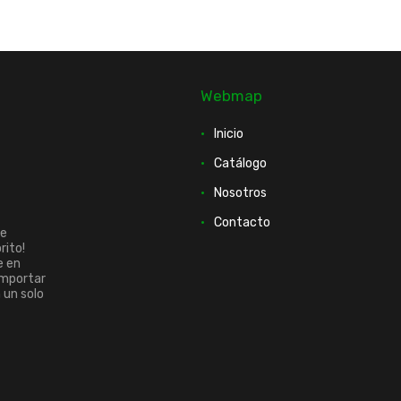
Webmap
Inicio
Catálogo
Nosotros
Contacto
ue
rito!
e en
importar
n un solo