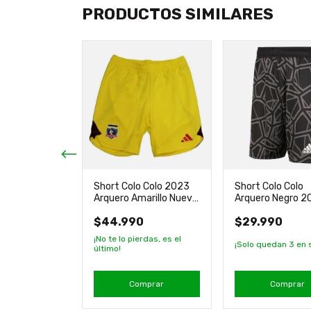
PRODUCTOS SIMILARES
Short Colo Colo 2023
Short Colo Colo
o Colo 2024
Arquero Amarillo Nuevo
Arquero Negro 2
Negro Original
Original adidas
adidas Nuevo Orig
$44.990
$29.990
0
¡No te lo pierdas, es el
¡Solo quedan
3
en 
último!
mprar
Comprar
Comprar