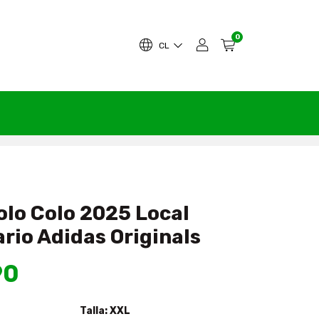
0
CL
olo Colo 2025 Local
rio Adidas Originals
90
Talla:
XXL