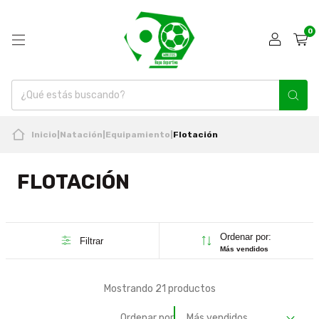
0
Inicio
|
Natación
|
Equipamiento
|
Flotación
FLOTACIÓN
Ordenar por:
Filtrar
Más vendidos
Mostrando 21 productos
Ordenar por