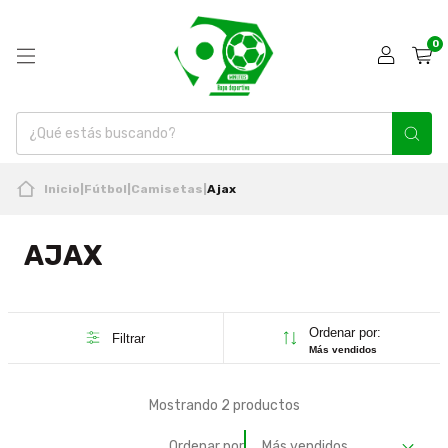
0
Inicio
|
Fútbol
|
Camisetas
|
Ajax
AJAX
Ordenar por:
Filtrar
Más vendidos
Mostrando 2 productos
Ordenar por