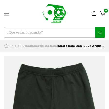
0
Inicio
|
Fútbol
|
Short
|
Colo Colo
|
Short Colo Colo 2023 Arquero Negro Nuevo Original adidas