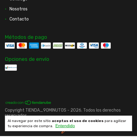
Nosotros
Contacto
Métodos de pago
Opciones de envío
Copyright TIENDA_90MINUTOS - 2026. Todos los derechos
reservados.
Al navegar por este sitio
aceptas el uso de cookies
para agilizar
Entendido
Desarrollado por fenrir.cl
tu experiencia de compra.