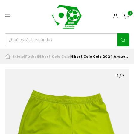
0
Inicio
|
Fútbol
|
Short
|
Colo Colo
|
Short Colo Colo 2024 Arquero Amarillo Flúor Original Adidas
1
/
3