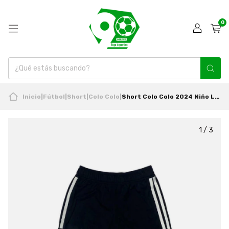
0
Inicio
|
Fútbol
|
Short
|
Colo Colo
|
Short Colo Colo 2024 Niño Local Nuevo Original Adidas
1
/
3