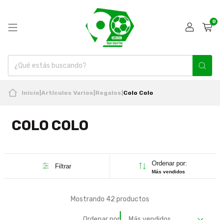
0
Inicio
|
Artículos Varios
|
Regalos
|
Colo Colo
COLO COLO
Ordenar por:
Filtrar
Más vendidos
Mostrando 42 productos
Ordenar por