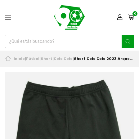
0
Inicio
|
Fútbol
|
Short
|
Colo Colo
|
Short Colo Colo 2023 Arquero Negro Nuevo Original adidas