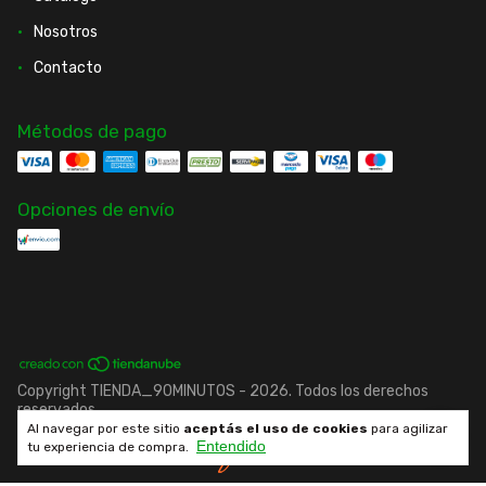
Nosotros
Contacto
Métodos de pago
Opciones de envío
Copyright TIENDA_90MINUTOS - 2026. Todos los derechos
reservados.
Al navegar por este sitio
aceptás el uso de cookies
para agilizar
Entendido
Desarrollado por fenrir.cl
tu experiencia de compra.