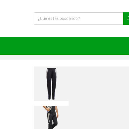
Inicio
|
Fútbol
|
Accesorios
|
Colo Colo
|
Pantalón C