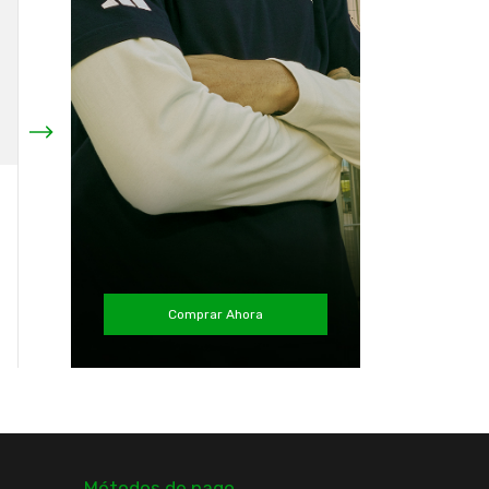
Pantalón Colo Colo
Pantalón Colo Colo
2023 Entrenamiento
2022 Entrenamiento
Nuevo Original adidas
Niño Original adidas
$52.990
$39.990
¡No te lo pierdas, es el
¡Solo quedan
3
en stock!
último!
Comprar Ahora
Comprar
Comprar
Métodos de pago