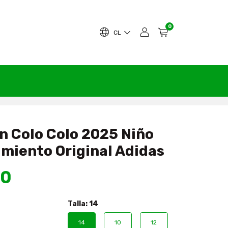
0
CL
n Colo Colo 2025 Niño
miento Original Adidas
90
Talla:
14
14
10
12