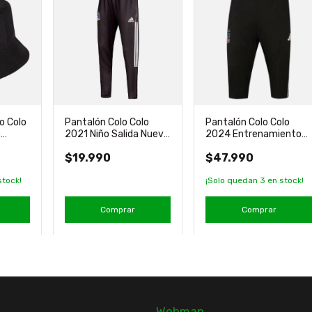
o Colo
Pantalón Colo Colo
Pantalón Colo Colo
o
2021 Niño Salida Nuevo
2024 Entrenamiento
Original adidas
Media Pierna Adidas
$19.990
$47.990
stock!
¡Solo quedan
3
en stock!
Comprar
Comprar
Webmap