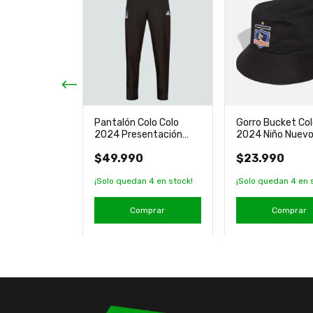
 Colo Colo
Pantalón Colo Colo
Gorro Bucket Col
enario
2024 Presentación
2024 Niño Nuev
ficial
Nuevo Original Adidas
Original Adidas
$49.990
$23.990
¡Solo quedan
4
en stock!
¡Solo quedan
4
en 
mprar
Comprar
Comprar