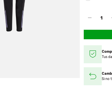
Comp
Tus da
Cambi
Si no 