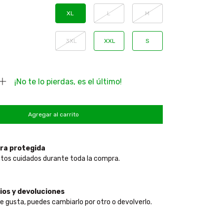
XL
L
M
3XL
XXL
S
¡No te lo pierdas, es el último!
ra protegida
tos cuidados durante toda la compra.
os y devoluciones
te gusta, puedes cambiarlo por otro o devolverlo.