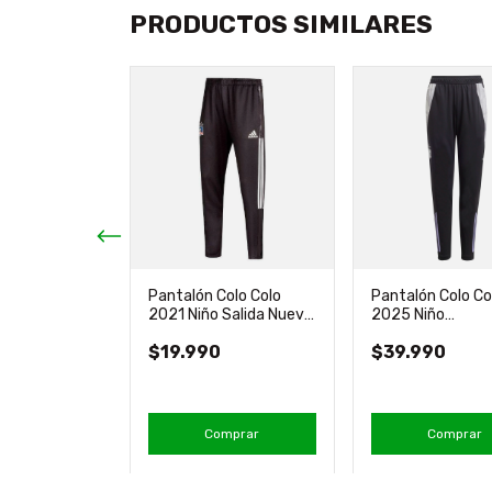
PRODUCTOS SIMILARES
olo Colo
Pantalón Colo Colo
Pantalón Colo Co
renamiento
2021 Niño Salida Nuevo
2025 Niño
al adidas
Original adidas
Entrenamiento Or
0
$19.990
$39.990
Adidas
an
3
en stock!
mprar
Comprar
Comprar