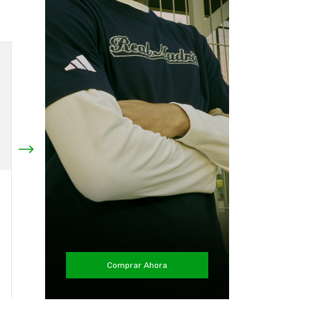
Pantalón Colo Colo
Pantalón Colo Colo
2022 Entrenamiento
2024 Entrenamiento
3/4 Original adidas
Media Pierna Adidas
$29.990
$47.990
¡No te lo pierdas, es el
¡Solo quedan
3
en stock!
último!
Comprar Ahora
Comprar
Comprar