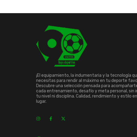
¡El equipamiento, la indumentaria y la tecnología q
necesitas para rendir al máximo en tu deporte favo
Descubre una selección pensada para acompañart
cada entrenamiento, desafío y meta personal, sin 
tu nivel ni disciplina. Calidad, rendimiento y estilo e
lugar.