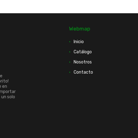
Webmap
Inicio
Catálogo
Nosotros
Contacto
ue
rito!
e en
importar
n un solo