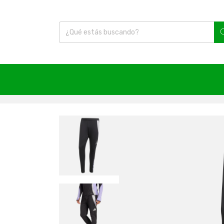
Inicio
|
Fútbol
|
Accesorios
|
Colo Colo
|
Pantalón C