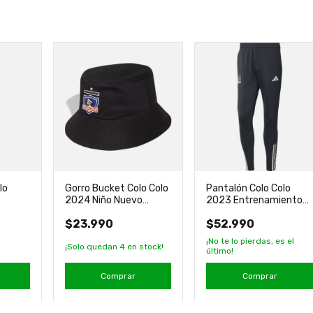
lo
Gorro Bucket Colo Colo
Pantalón Colo Colo
2024 Niño Nuevo
2023 Entrenamiento
iginal
Original Adidas
Nuevo Original adidas
$23.990
$52.990
¡No te lo pierdas, es el
¡Solo quedan
4
en stock!
último!
Comprar
Comprar