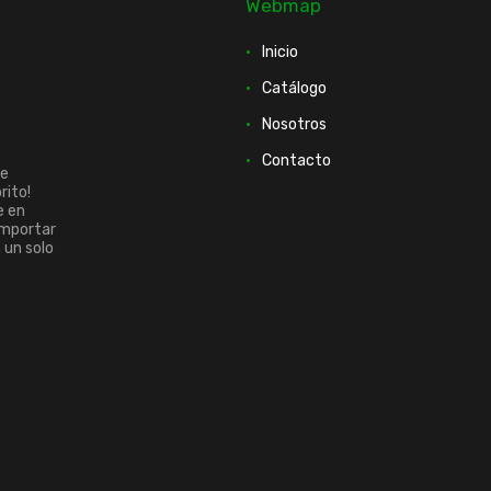
Webmap
Inicio
Catálogo
Nosotros
Contacto
ue
rito!
e en
importar
n un solo