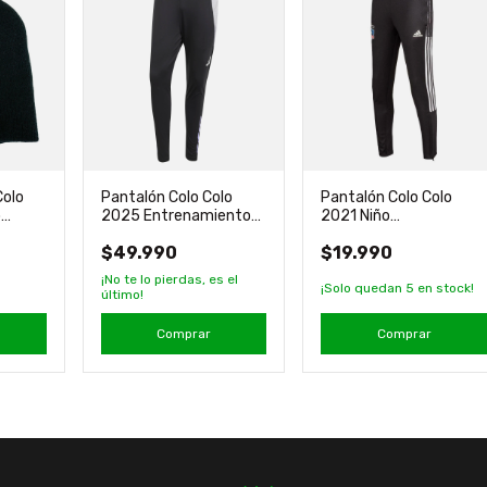
Colo
Pantalón Colo Colo
Pantalón Colo Colo
o
2025 Entrenamiento
2021 Niño
Original Adidas
Entrenamiento Original
$49.990
$19.990
adidas
¡No te lo pierdas, es el
¡Solo quedan
5
en stock!
último!
Comprar
Comprar