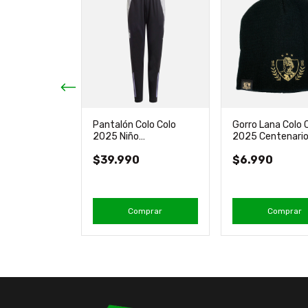
et Colo Colo
Pantalón Colo Colo
Gorro Lana Colo 
 Nuevo
2025 Niño
2025 Centenari
didas
Entrenamiento Original
Producto Oficial
0
$39.990
$6.990
Adidas
an
4
en stock!
mprar
Comprar
Comprar