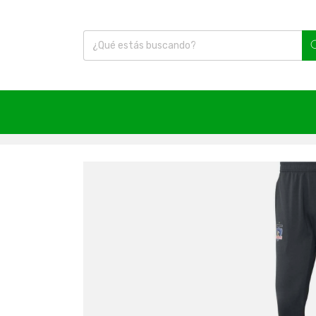
Inicio
|
Fútbol
|
Accesorios
|
Colo Colo
|
Pantalón C