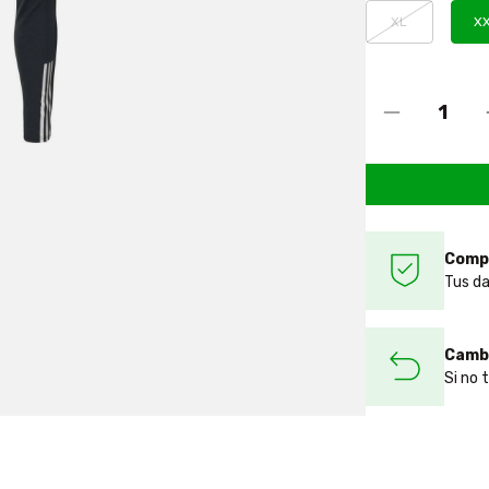
XL
X
Comp
Tus da
Cambi
Si no 