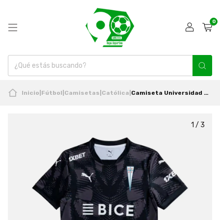
0
Inicio
|
Fútbol
|
Camisetas
|
Católica
|
Camiseta Universidad Católica 2025 Arquero Original Puma
1
/
3