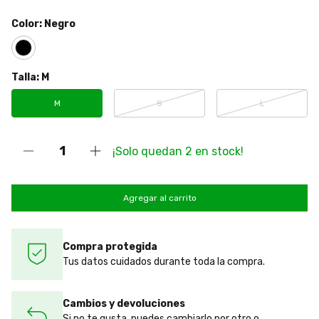
Color:
Negro
Talla:
M
M
S
L
¡Solo quedan
2
en stock!
Compra protegida
Tus datos cuidados durante toda la compra.
Cambios y devoluciones
Si no te gusta, puedes cambiarlo por otro o