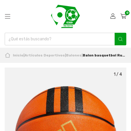
0
Inicio
|
Artículos Deportivos
|
Balones
|
Balon basquetbol Rubber 3S N°7 Nuevo Adidas
1
/
4