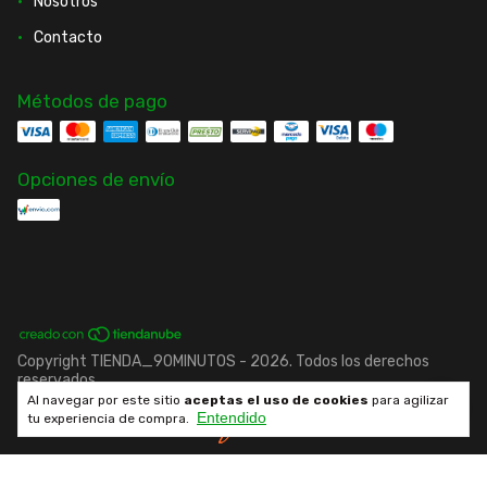
Nosotros
Contacto
Métodos de pago
Opciones de envío
Copyright TIENDA_90MINUTOS - 2026. Todos los derechos
reservados.
Al navegar por este sitio
aceptas el uso de cookies
para agilizar
Entendido
Desarrollado por fenrir.cl
tu experiencia de compra.