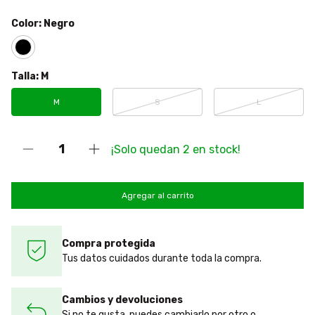
Color:
Negro
Talla:
M
M
S
L
¡Solo quedan
2
en stock!
Compra protegida
Tus datos cuidados durante toda la compra.
Cambios y devoluciones
Si no te gusta, puedes cambiarlo por otro o