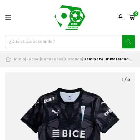
0
Inicio
|
Fútbol
|
Camisetas
|
Católica
|
Camiseta Universidad Católica 2025 Arquero Original Puma
1
/
3