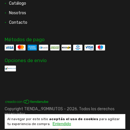
Catálogo
Nosotros
Contacto
Métodos de pago
Opciones de envío
Copyright TIENDA_90MINUTOS - 2026. Todos los derechos
reservados.
Al navegar por este sitio
aceptás el uso de cookies
para agilizar
Entendido
Desarrollado por fenrir.cl
tu experiencia de compra.