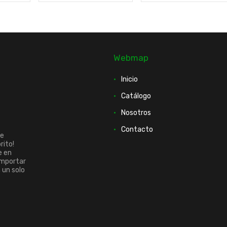
Webmap
Inicio
Catálogo
Nosotros
Contacto
ue
rito!
e en
importar
n un solo