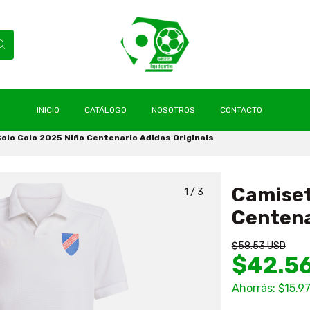
INICIO
CATÁLOGO
NOSOTROS
CONTACTO
olo Colo 2025 Niño Centenario Adidas Originals
Camiset
1
/
3
Centena
$58.53 USD
$42.5
Ahorrás:
$15.9