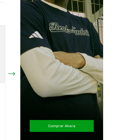
Camiseta Colo Colo
Camiseta Colo Colo
2024 Local Nueva
2023 Visita Sin
Original Adidas
Sponsor Original Adidas
$42.56 USD
$35.11 USD
¡Solo quedan
2
en stock!
Comprar Ahora
Comprar
Comprar