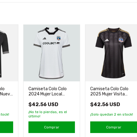
olo
Camiseta Colo Colo
Camiseta Colo Colo
 Nueva
2024 Mujer Local
2025 Mujer Visita
Nueva Original Adidas
Original Adidas
$42.56 USD
$42.56 USD
¡No te lo pierdas, es el
tock!
¡Solo quedan
2
en stock!
último!
Comprar
Comprar