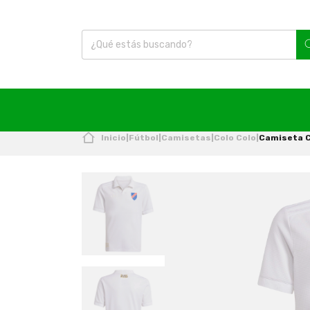
Inicio
|
Fútbol
|
Camisetas
|
Colo Colo
|
Camiseta C