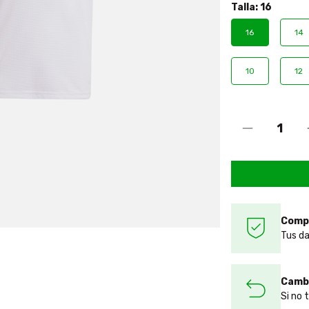
Talla:
16
16
14
10
12
Comp
Tus da
Cambi
Si no 