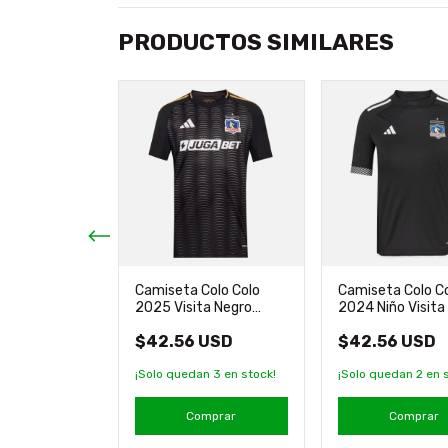
PRODUCTOS SIMILARES
Colo Colo
Camiseta Colo Colo
Camiseta Colo C
ero Negro
2025 Visita Negro
2024 Niño Visita
inal adidas
Original Adidas
Original Adidas
USD
$42.56 USD
$42.56 USD
an
3
en stock!
¡Solo quedan
3
en stock!
¡Solo quedan
2
en s
mprar
Comprar
Comprar