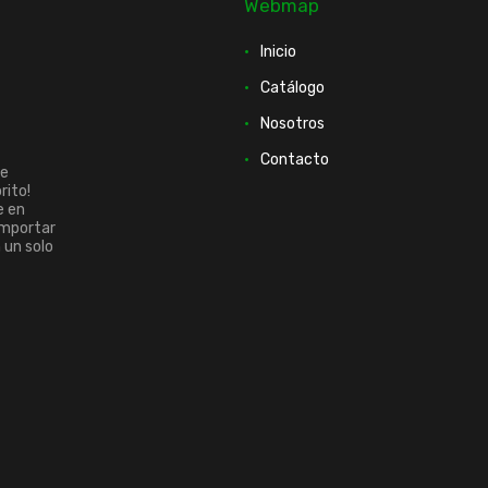
Webmap
Inicio
Catálogo
Nosotros
Contacto
ue
rito!
e en
importar
n un solo