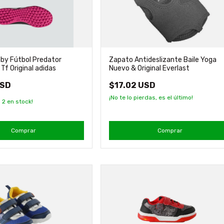
by Fútbol Predator
Zapato Antideslizante Baile Yoga
Tf Original adidas
Nuevo & Original Everlast
USD
$17.02 USD
¡No te lo pierdas, es el último!
n
2
en stock!
Comprar
Comprar