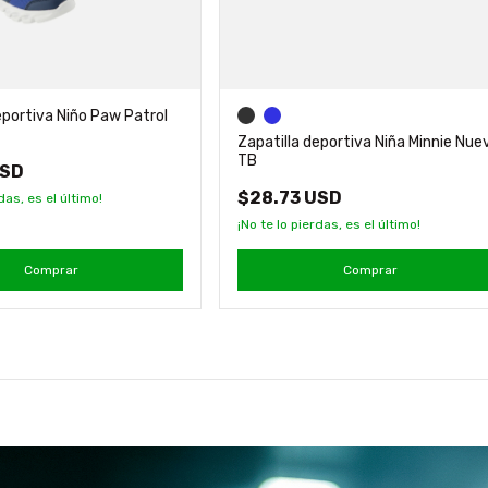
eportiva Niño Paw Patrol
Zapatilla deportiva Niña Minnie Nue
TB
USD
$28.73 USD
das, es el último!
¡No te lo pierdas, es el último!
Comprar
Comprar