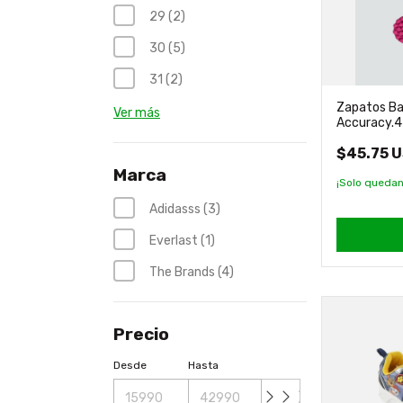
29 (2)
30 (5)
31 (2)
Zapatos Ba
Ver más
Accuracy.4 
$45.75 
Marca
¡Solo queda
Adidasss (3)
Everlast (1)
The Brands (4)
Precio
Desde
Hasta