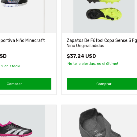
eportiva Niño Minecraft
Zapatos De Fútbol Copa Sense.3 F
Niño Original adidas
USD
$37.24 USD
¡No te lo pierdas, es el último!
n
2
en stock!
Comprar
Comprar