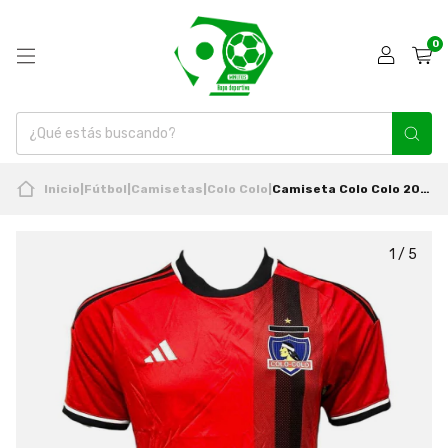
0
Inicio
|
Fútbol
|
Camisetas
|
Colo Colo
|
Camiseta Colo Colo 2023 Visita Sin Sponsor Original Adidas
1
/
5