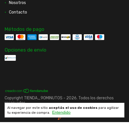
Nosotros
Contacto
Métodos de pago
Opciones de envío
Copyright TIENDA_90MINUTOS - 2026. Todos los derechos
reservados.
Al navegar por este sitio
aceptás el uso de cookies
para agilizar
Entendido
tu experiencia de compra.
Desarrollado por fenrir.cl