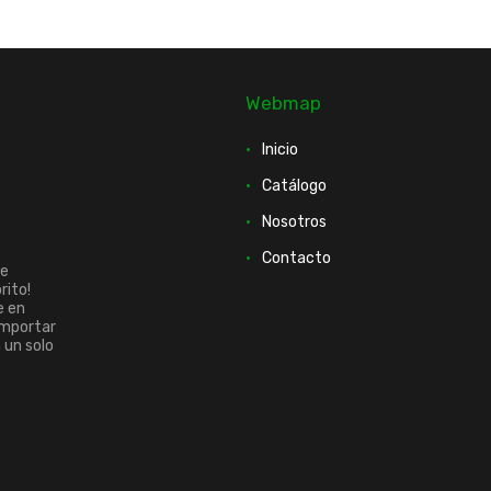
Webmap
Inicio
Catálogo
Nosotros
Contacto
ue
rito!
e en
importar
n un solo