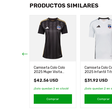
PRODUCTOS SIMILARES
Colo Colo
Camiseta Colo Colo
Camiseta Colo C
l Nueva
2025 Mujer Visita
2025 Infantil Tit
didas
Original Adidas
Original Adidas
 USD
$42.56 USD
$31.92 USD
an
2
en stock!
¡Solo quedan
2
en stock!
¡Solo quedan
2
en s
mprar
Comprar
Comprar