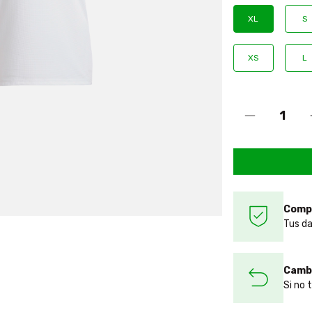
XL
S
XS
L
Comp
Tus da
Cambi
Si no 