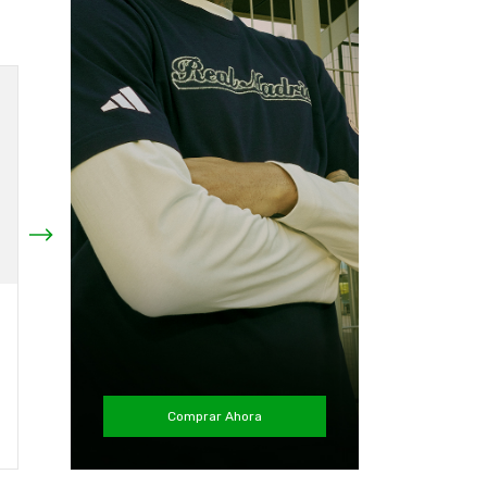
Camiseta Colo Colo
Camiseta Colo Colo
2023 Arquero Negro
2024 Mujer Local
Nueva Original adidas
Nueva Original Adidas
$45.75 USD
$42.56 USD
¡No te lo pierdas, es el
¡Solo quedan
3
en stock!
último!
Comprar Ahora
Comprar
Comprar