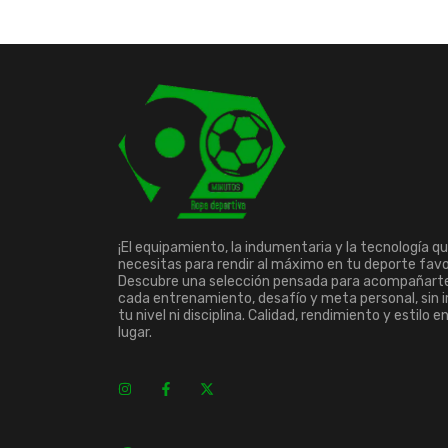
¡El equipamiento, la indumentaria y la tecnología q
necesitas para rendir al máximo en tu deporte favo
Descubre una selección pensada para acompañart
cada entrenamiento, desafío y meta personal, sin 
tu nivel ni disciplina. Calidad, rendimiento y estilo e
lugar.