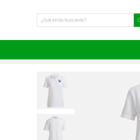
Inicio
|
Fútbol
|
Camisetas
|
Colo Colo
|
Camiseta C