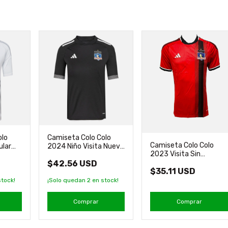
olo
Camiseta Colo Colo
Camiseta Colo Colo
ular
2024 Niño Visita Nueva
2023 Visita Sin
Original Adidas
Sponsor Original Adidas
$42.56 USD
$35.11 USD
tock!
¡Solo quedan
2
en stock!
Comprar
Comprar