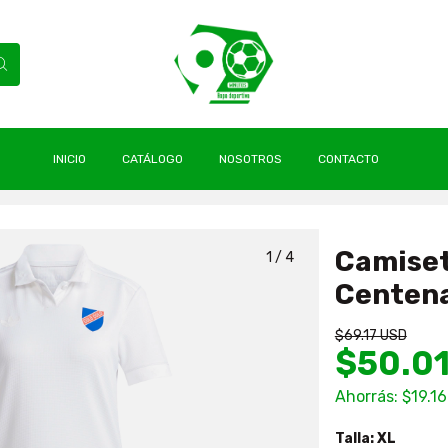
INICIO
CATÁLOGO
NOSOTROS
CONTACTO
olo Colo 2025 Mujer Centenario Adidas Originals
Camiset
1
/
4
Centena
$69.17 USD
$50.0
Ahorrás:
$19.1
Talla:
XL