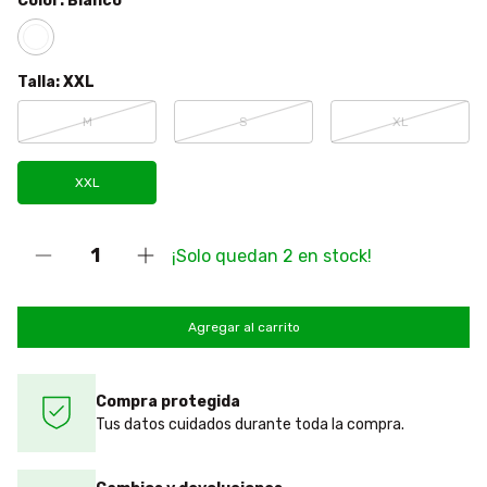
Color:
Blanco
Talla:
XXL
M
S
XL
XXL
¡Solo quedan
2
en stock!
Compra protegida
Tus datos cuidados durante toda la compra.