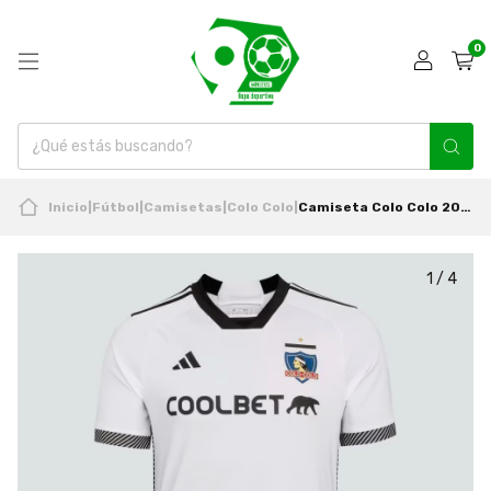
0
Inicio
|
Fútbol
|
Camisetas
|
Colo Colo
|
Camiseta Colo Colo 2024 Local Nueva Original Adidas
1
/
4