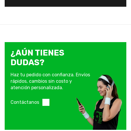
¿AÚN TIENES
DUDAS?
Haz tu pedido con confianza. Envíos
rápidos, cambios sin costo y
atención personalizada.
Contáctanos