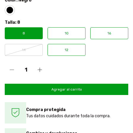
Color:
Negro
Talla:
8
8
10
16
14
12
Compra protegida
Tus datos cuidados durante toda la compra.