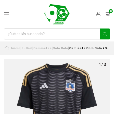
0
Inicio
|
Fútbol
|
Camisetas
|
Colo Colo
|
Camiseta Colo Colo 2025 Infantil Visita Original Adidas
1
/
3