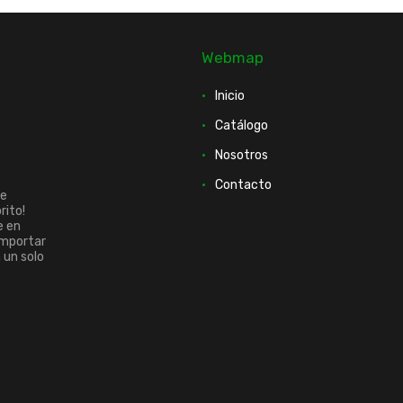
Webmap
Inicio
Catálogo
Nosotros
Contacto
ue
rito!
e en
importar
n un solo