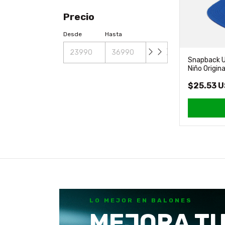
Precio
Desde
Hasta
Snapback U
Niño Origin
$25.53 
LO MEJOR EN BALONES
MEJORA TU