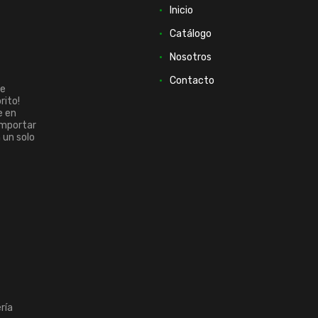
Inicio
Catálogo
Nosotros
Contacto
ue
rito!
e en
importar
n un solo
ría