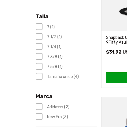
Talla
7 (1)
7 1/2 (1)
Snapback U
9Fifty Azu
7 1/4 (1)
$31.92 
7 3/8 (1)
7 5/8 (1)
Tamaño único (4)
Marca
Adidasss (2)
New Era (3)