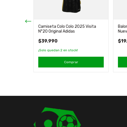
Camiseta Colo Colo 2025 Visita
Balo
N°20 Original Adidas
Nuev
argos Touch
$39.990
$19
¡Solo quedan
2
en stock!
Comprar