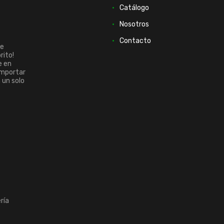
Catálogo
Nosotros
Contacto
ue
rito!
e en
importar
n un solo
ría