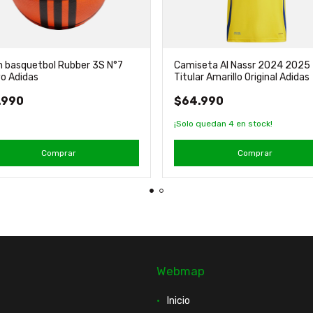
n basquetbol Rubber 3S N°7
Camiseta Al Nassr 2024 2025
o Adidas
Titular Amarillo Original Adidas
.990
$64.990
¡Solo quedan
4
en stock!
Comprar
Comprar
Webmap
Inicio