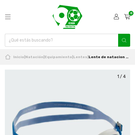
0
Inicio
|
Natación
|
Equipamiento
|
Lentes
|
Lente de natacion Hyper Flow Junior Blanco Nike
1
/
4