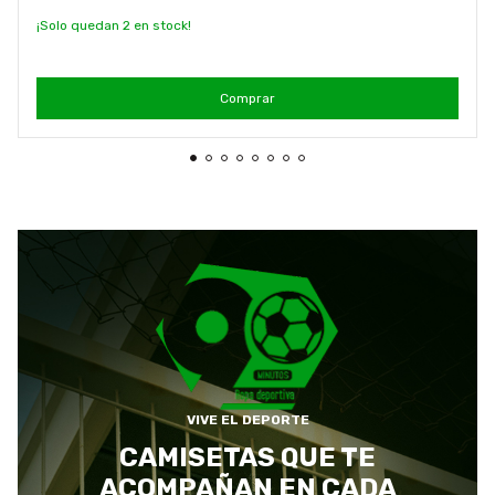
¡Solo quedan
2
en stock!
Comprar
VIVE EL DEPORTE
CAMISETAS QUE TE
ACOMPAÑAN EN CADA