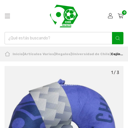
0
Inicio
|
Artículos Varios
|
Regalos
|
Universidad de Chile
|
Cojín Cervical Universidad De Chile 2025 Oficial Titanio
1
/
3