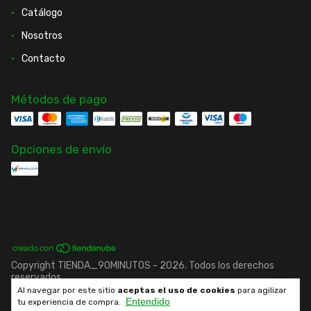
Catálogo
Nosotros
Contacto
Métodos de pago
Opciones de envío
Copyright TIENDA_90MINUTOS - 2026. Todos los derechos
reservados.
Al navegar por este sitio
aceptas el uso de cookies
para agilizar
Entendido
Desarrollado por fenrir.cl
tu experiencia de compra.