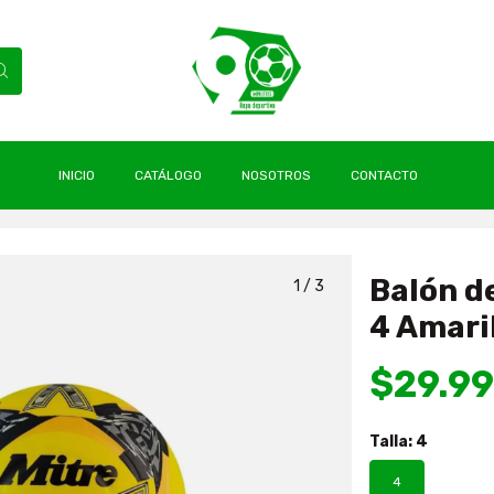
INICIO
CATÁLOGO
NOSOTROS
CONTACTO
Futsal Impel Tamaño 4 Amarillo Original Mitre
Balón d
1
/
3
4 Amaril
$29.9
Talla:
4
4