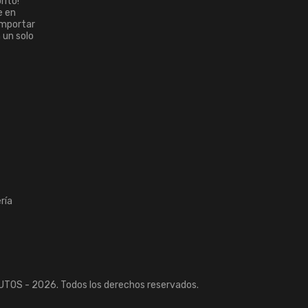
rito!
e en
importar
n un solo
ría
TOS - 2026. Todos los derechos reservados.