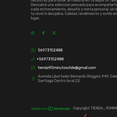
necesitas para rendir al máximo en tu deporte favo
Descubre una selección pensada para acompañart
cada entrenamiento, desafío y meta personal, sin 
tu nivel ni disciplina. Calidad, rendimiento y estilo e
lugar.
56973102488
+56973102488
tienda90minutoschile@gmail.com
Avenida Libertador Bernardo Ohiggins 949, Gale
Santiago Centro local 22
Copyright TIENDA_90MINU