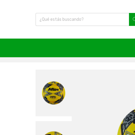
Inicio
|
Artículos Deportivos
|
Balones
|
Balón de 