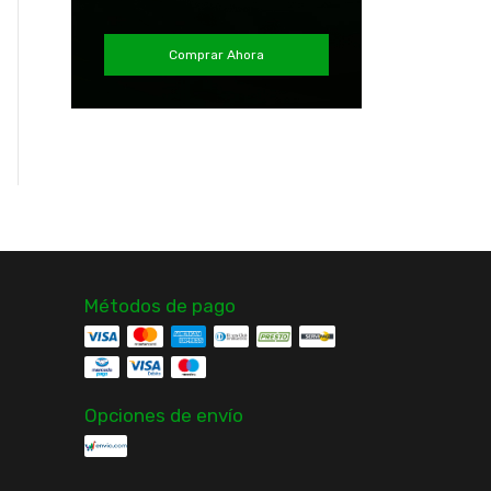
Balón De Vóleibol Playa
Balón UCL London
Ms 500 Neón Nuevo Y
2024 Rojo Tamaño 5
Original Molten
Original Adidas
Comprar Ahora
$26.990
$19.990
¡Solo quedan
4
en stock!
Comprar
Comprar
Métodos de pago
Opciones de envío