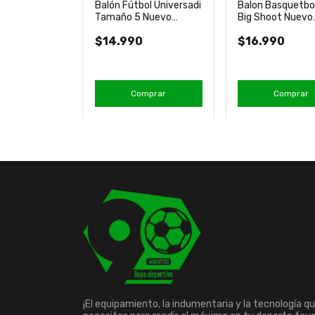
Balón Fútbol Universadi
Balon Basquetbo
quetbol N°3
Tamaño 5 Nuevo
Big Shoot Nuevo
00 Molten
Original Adidas
Original Mikasa
$14.990
$16.990
mprar
Comprar
Comprar
¡El equipamiento, la indumentaria y la tecnología q