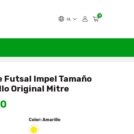
0
CL
e Futsal Impel Tamaño
lo Original Mitre
90
Color:
Amarillo