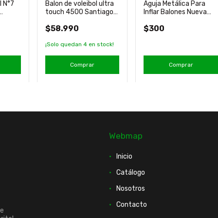
l N°7
Balon de voleibol ultra
Aguja Metálica Para
touch 4500 Santiago
Inflar Balones Nueva
2023 Molten
Drb
$58.990
$300
¡Solo quedan
4
en stock!
Comprar
Comprar
Webmap
Inicio
Catálogo
Nosotros
Contacto
ue