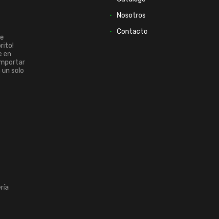
Nosotros
Contacto
ue
rito!
e en
importar
n un solo
ría