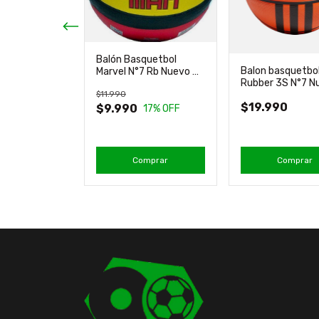
ates 55cm
Balón Basquetbol
Balon basquetbo
Marvel N°7 Rb Nuevo &
Rubber 3S N°7 N
Original Joerex
Adidas
$11.990
$19.990
$9.990
17
% OFF
erdas, es el
mprar
Comprar
Comprar