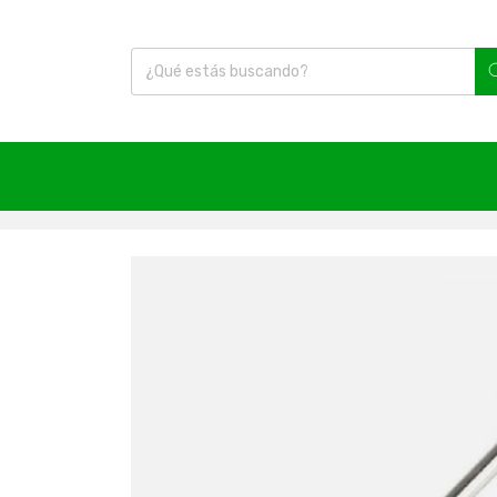
Inicio
|
Artículos Deportivos
|
Balones
|
Aguja Met