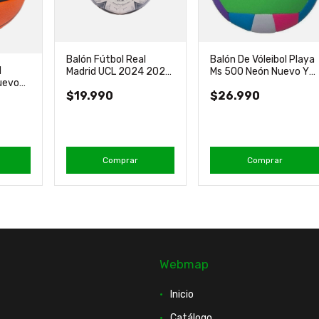
Balón Fútbol Real
Balón De Vóleibol Playa
l
Madrid UCL 2024 2025
Ms 500 Neón Nuevo Y
uevo
Original Adidas
Original Molten
$19.990
$26.990
Comprar
Comprar
Webmap
Inicio
Catálogo