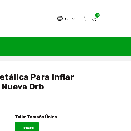
0
CL
tálica Para Inflar
 Nueva Drb
Talla:
Tamaño Único
Tamaño