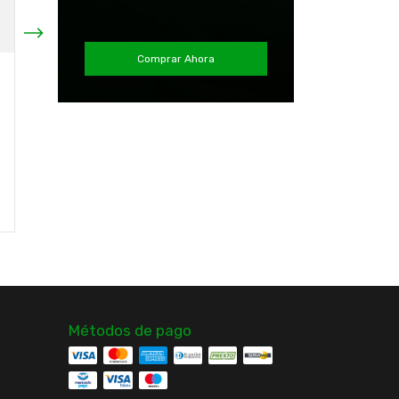
Comprar Ahora
Balon Basquetbol N°7
Balón de Futsal Impel
Big Shoot Nuevo
Tamaño 4 Amarillo
Original Mikasa
Original Mitre
$16.990
$29.990
¡Solo quedan
3
en stock!
Comprar
Comprar
Métodos de pago