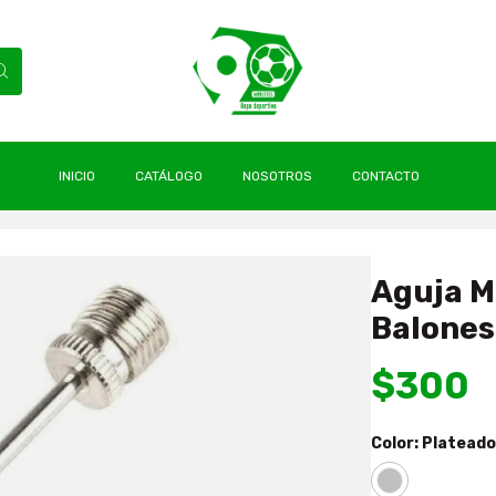
INICIO
CATÁLOGO
NOSOTROS
CONTACTO
álica Para Inflar Balones Nueva Drb
Aguja Me
Balones
$300
Color:
Plateado