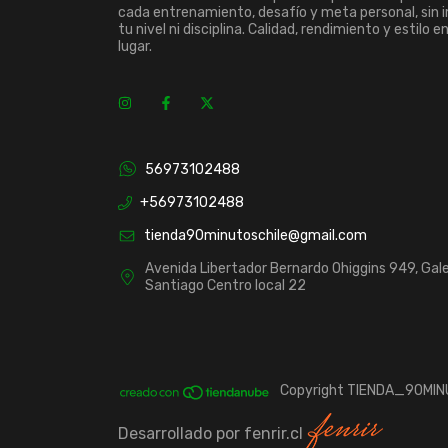
cada entrenamiento, desafío y meta personal, sin 
tu nivel ni disciplina. Calidad, rendimiento y estilo e
lugar.
56973102488
+56973102488
tienda90minutoschile@gmail.com
Avenida Libertador Bernardo Ohiggins 949, Gale
Santiago Centro local 22
Copyright TIENDA_90MINU
Desarrollado por fenrir.cl