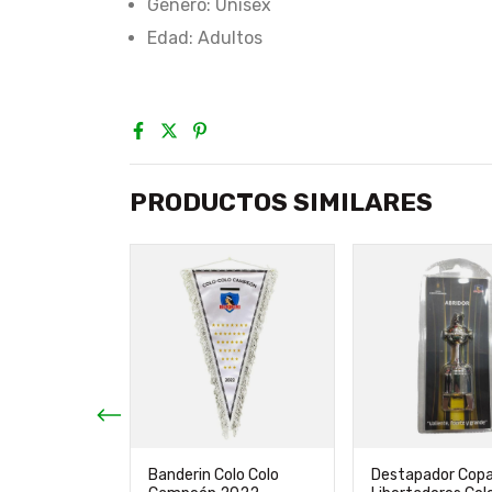
Género: Unisex
Edad: Adultos
PRODUCTOS SIMILARES
aker Colo
Banderin Colo Colo
Destapador Cop