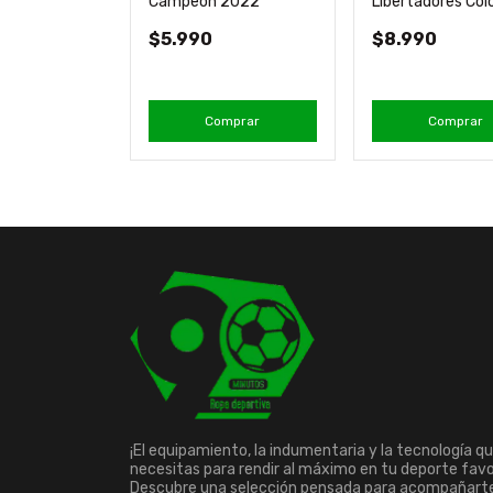
lico Producto
Campeón 2022
Libertadores Col
anio
Nuevo Oficial Mill
$5.990
$8.990
mprar
Comprar
Comprar
¡El equipamiento, la indumentaria y la tecnología q
necesitas para rendir al máximo en tu deporte favo
Descubre una selección pensada para acompañart