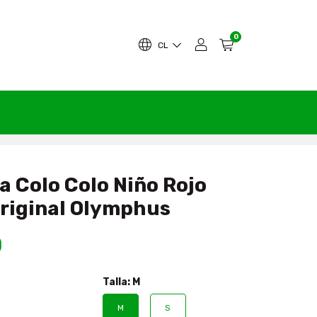
0
CL
a Colo Colo Niño Rojo
riginal Olymphus
0
Talla:
M
M
S