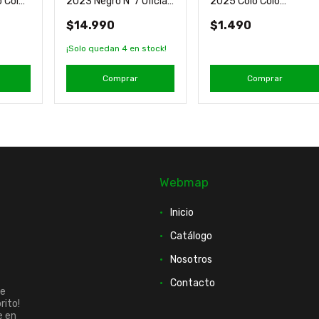
o Colo
2023 Negro N°7 Oficial
2025 Colo Colo
ed
Manga Larga
Producto Oficial Titanio
$14.990
$1.490
¡Solo quedan
4
en stock!
Comprar
Comprar
Webmap
Inicio
Catálogo
Nosotros
Contacto
ue
rito!
e en