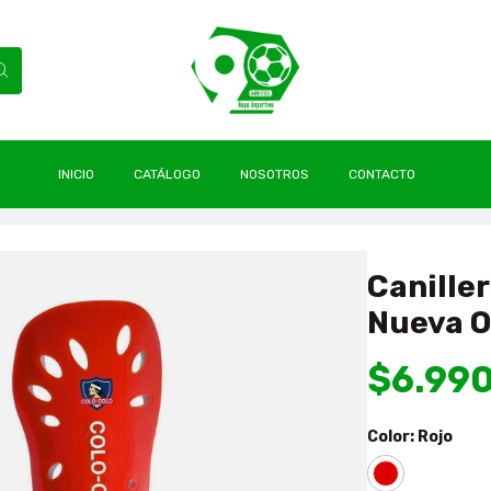
INICIO
CATÁLOGO
NOSOTROS
CONTACTO
llera Colo Colo Niño Rojo Nueva Original Olymphus
Caniller
Nueva O
$6.99
Color:
Rojo