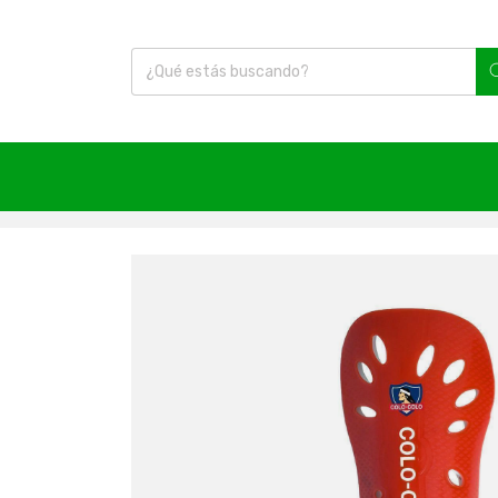
Inicio
|
Artículos Varios
|
Regalos
|
Colo Colo
|
Cani