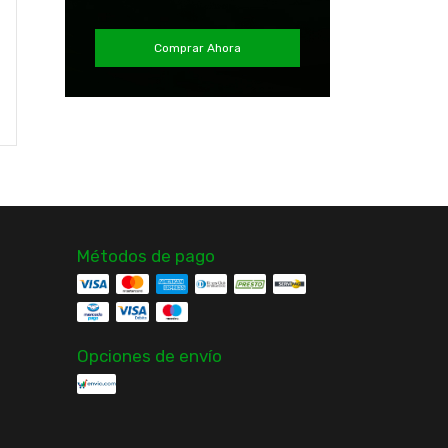
2023 Blanco N°7 Oficial
Nuevo Original
Manga Corta
Producto Oficial
$14.990
$29.990
Comprar Ahora
¡No te lo pierdas, es el
último!
Comprar
Comprar
Métodos de pago
Opciones de envío