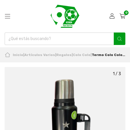
0
Inicio
|
Artículos Varios
|
Regalos
|
Colo Colo
|
Termo Colo Colo 1,5L Acero Inoxidable Nuevo Oficial Titanio
1
/
3