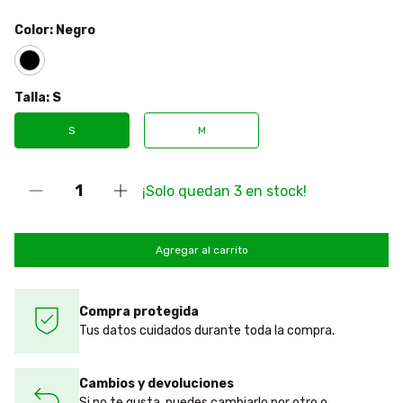
Color:
Negro
Talla:
S
S
M
¡Solo quedan
3
en stock!
Compra protegida
Tus datos cuidados durante toda la compra.
Cambios y devoluciones
Si no te gusta, puedes cambiarlo por otro o