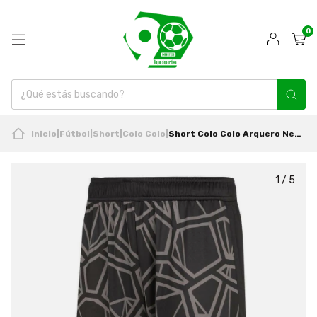
0
Inicio
|
Fútbol
|
Short
|
Colo Colo
|
Short Colo Colo Arquero Negro 2022 adidas Nuevo Original
1
/
5