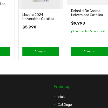
lica
icial
Delantal De Cocina
Llavero 2024
Universidad Católica
Universidad Católica
80x70 Nuevo Oficial
Escudo Banderín Milled
$9.990
$5.990
¡Solo quedan
5
en stock!
Comprar
Comprar
Webmap
Inicio
Catálogo