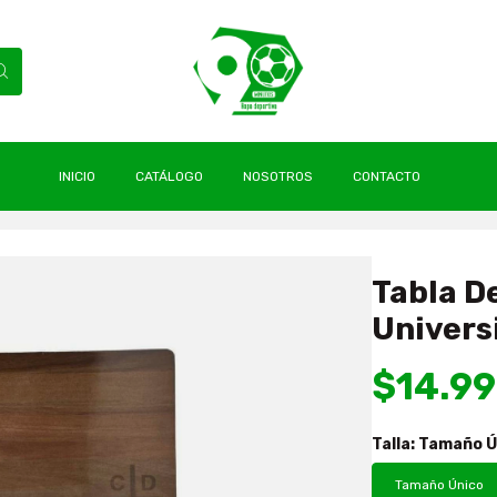
INICIO
CATÁLOGO
NOSOTROS
CONTACTO
atólica
|
Tabla De Madera Para Cocina Universidad Católica Oficial
Tabla D
Universi
$14.9
Talla:
Tamaño Ú
Tamaño Único