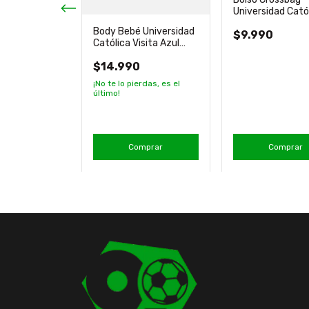
Universidad Cató
2025 Pequeño Of
024
Body Bebé Universidad
$9.990
d Católica
Católica Visita Azul
genes Milled
Manga Larga
$14.990
¡No te lo pierdas, es el
último!
mprar
Comprar
Comprar