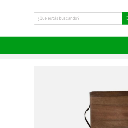
Inicio
|
Artículos Varios
|
Regalos
|
Universidad C