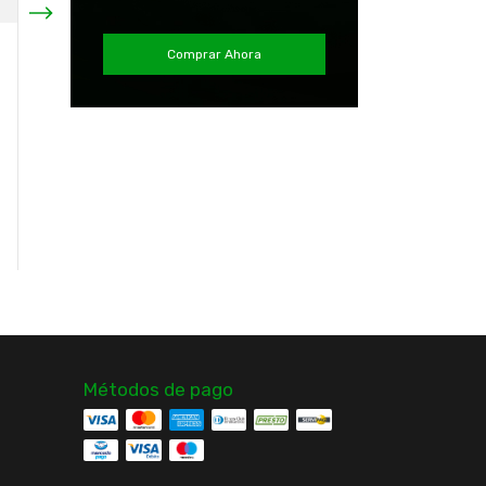
Comprar Ahora
Funda Aislante Lata
Falda Calza Universidad
Universidad Católica
Catolica Mujer Nueva
Oficial Titanio
Original Mitre
$1.990
$24.990
$10.000
60
% OFF
¡Solo quedan
5
en stock!
¡Solo quedan
2
en stock!
Comprar
Comprar
Métodos de pago