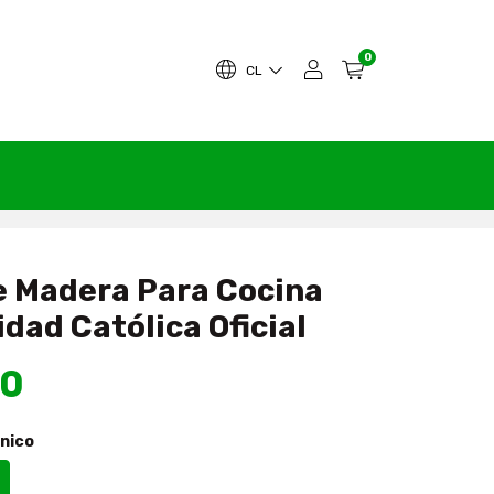
0
CL
e Madera Para Cocina
dad Católica Oficial
90
nico