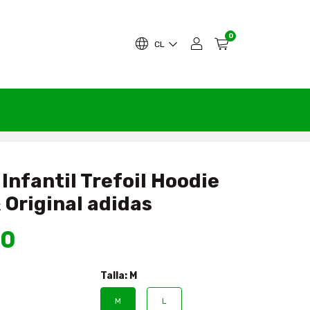
0
CL
Infantil Trefoil Hoodie
 Original adidas
90
Talla:
M
M
L