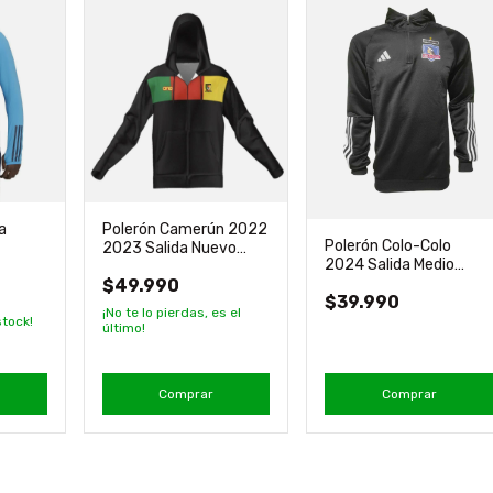
a
Polerón Camerún 2022
Polerón Colo-Colo
2023 Salida Nuevo
2024 Salida Medio
iginal
Original One
Cierre Nuevo Adidas
$49.990
$39.990
¡No te lo pierdas, es el
tock!
último!
Comprar
Comprar