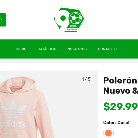
INICIO
CATÁLOGO
NOSOTROS
CONTACTO
il Hoodie Nuevo & Original adidas
Polerón 
1
/
5
Nuevo &
$29.9
Color:
Coral