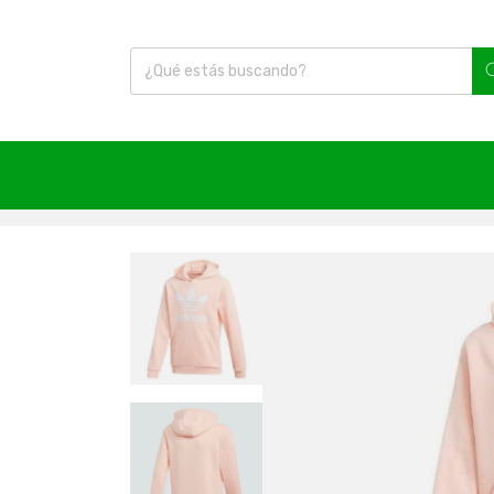
Inicio
|
Fútbol
|
Polerones
|
Polerón Infantil Trefo