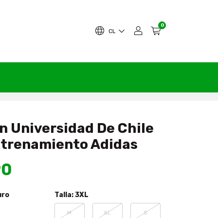
0
CL
n Universidad De Chile
trenamiento Adidas
90
uro
Talla:
3XL
M
XL
S