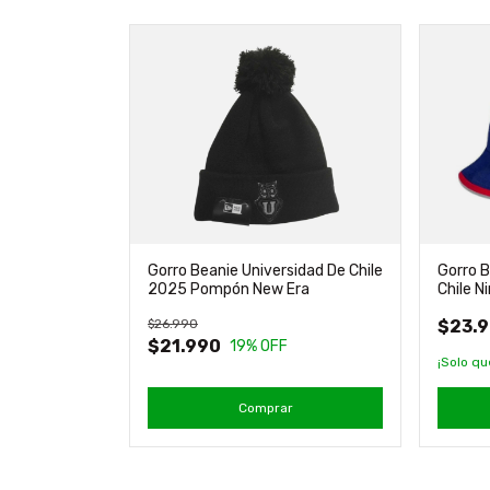
Gorro Beanie Universidad De Chile
Gorro B
2025 Pompón New Era
Chile N
$26.990
$23.
$21.990
19
% OFF
¡Solo q
Comprar