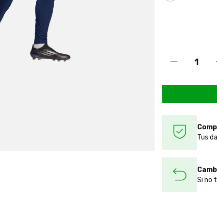
Comp
Tus da
Cambi
Si no 