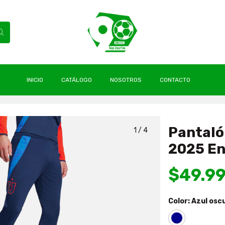
INICIO
CATÁLOGO
NOSOTROS
CONTACTO
|
Pantalón Universidad De Chile 2025 Entrenamiento Adidas
Pantaló
1
/
4
2025 En
$49.9
Color:
Azul osc