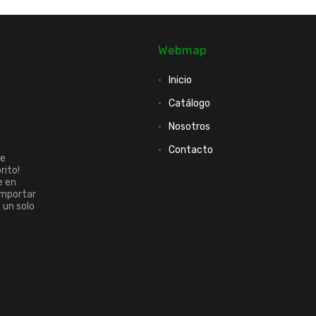
Webmap
Inicio
Catálogo
Nosotros
Contacto
ue
rito!
e en
importar
n un solo