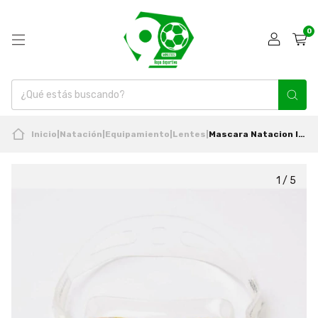
0
Inicio
|
Natación
|
Equipamiento
|
Lentes
|
Mascara Natacion Infantil +7 Hybrid Nuevo & Original Bestway
1
/
5