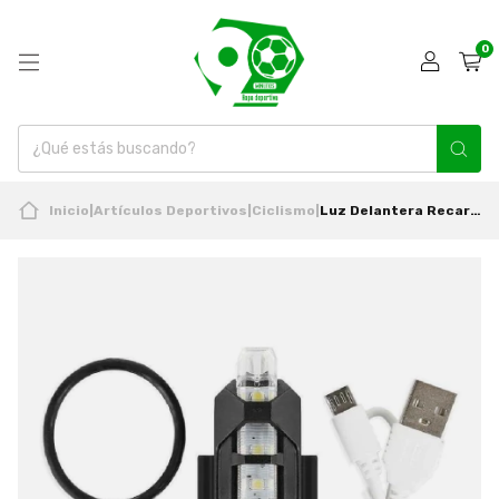
0
Inicio
|
Artículos Deportivos
|
Ciclismo
|
Luz Delantera Recargable Usb 15lm Waterproof Nueva