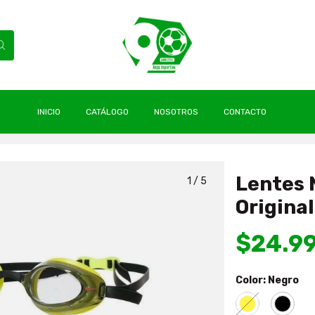
INICIO
CATÁLOGO
NOSOTROS
CONTACTO
Natación Vapor Nuevo & Original Nike
Lentes 
1
/
5
Original
$24.9
Color:
Negro