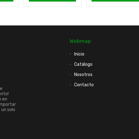
Webmap
Inicio
Catálogo
Nosotros
Contacto
ue
rito!
e en
importar
n un solo