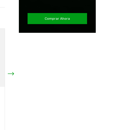
Comprar Ahora
Estuche de lentes
Natacion Nuevo Arena
$22.990
Lente de Natacion Air-
Speed Nuevo Arena
¡Solo quedan
2
en stock!
$39.990
¡Solo quedan
4
en stock!
Comprar
Comprar