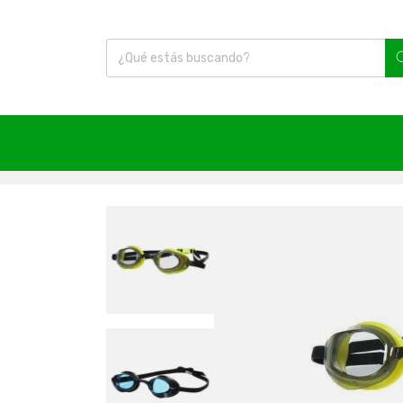
Inicio
|
Natación
|
Equipamiento
|
Lentes
|
Lentes 