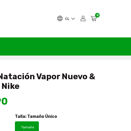
0
CL
Natación Vapor Nuevo &
 Nike
90
Talla:
Tamaño Único
Tamaño