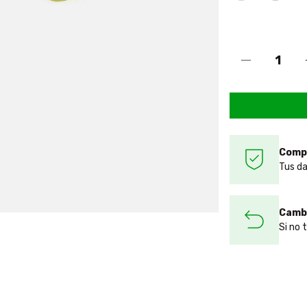
Comp
Tus da
Cambi
Si no 