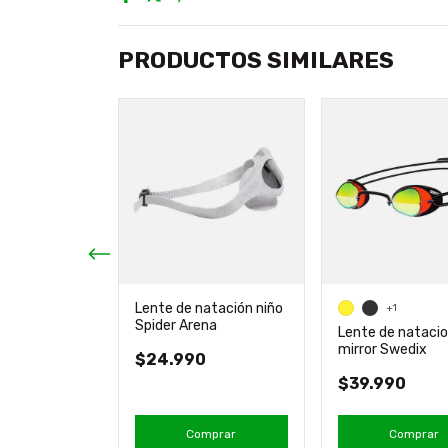
PRODUCTOS SIMILARES
Lente de natación niño
+1
Spider Arena
natacion
Lente de nataci
ble 3 Arena
mirror Swedix
$24.990
$39.990
mprar
Comprar
Comprar