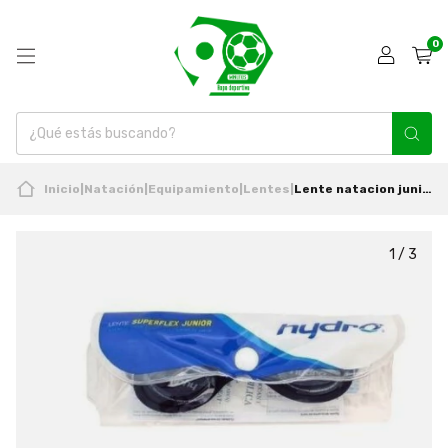
0
Inicio
|
Natación
|
Equipamiento
|
Lentes
|
Lente natacion junior superflex fun Hydro
1
/
3