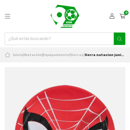
0
Inicio
|
Natación
|
Equipamiento
|
Gorras
|
Gorra natacion junior Spiderman Marvel