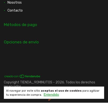
Nosotros
Contacto
Métodos de pago
Opciones de envío
Copyright TIENDA_90MINUTOS - 2026. Todos los derechos
reservados.
Al navegar por este sitio
aceptas el uso de cookies
para agilizar
Entendido
Desarrollado por fenrir.cl
tu experiencia de compra.