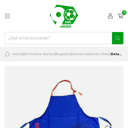
0
Inicio
|
Artículos Varios
|
Regalos
|
Universidad de Chile
|
Delantal De Cocina Universidad De Chile 80x70 Nuevo Oficial