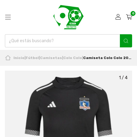
0
Inicio
|
Fútbol
|
Camisetas
|
Colo Colo
|
Camiseta Colo Colo 2024 Niño Visita Nueva Original Adidas
1
/
4