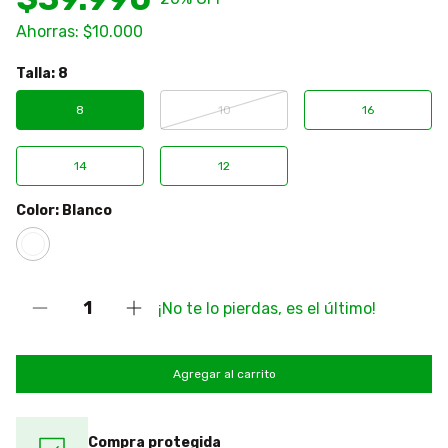
Ahorras:
$10.000
Talla:
8
8
10
16
14
12
Color:
Blanco
¡No te lo pierdas, es el último!
Compra protegida