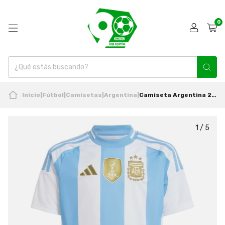
0
Inicio
|
Fútbol
|
Camisetas
|
Argentina
|
Camiseta Argentina 2024 2025 Niño Local Original Adidas
1
/
5