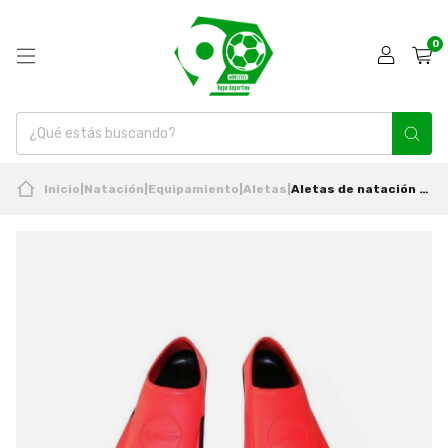
0
Inicio
|
Natación
|
Equipamiento
|
Aletas
|
Aletas de natación Swimfins Negro/Rojo Saeko