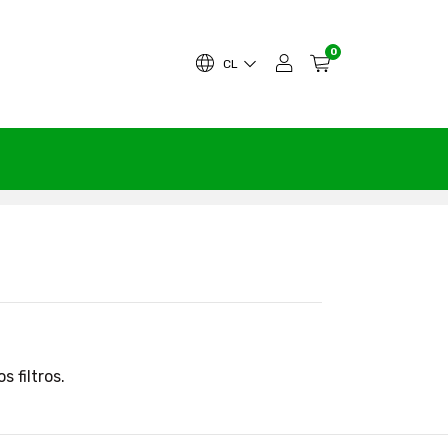
0
CL
 filtros.