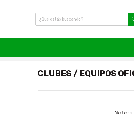
Inicio
|
Catalogo
|
Clubes / Equipos oficiales
|
bre
CLUBES / EQUIPOS OFI
No tenem