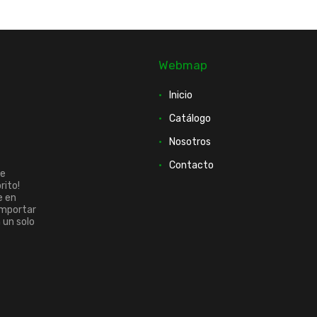
Webmap
Inicio
Catálogo
Nosotros
Contacto
ue
rito!
e en
importar
n un solo