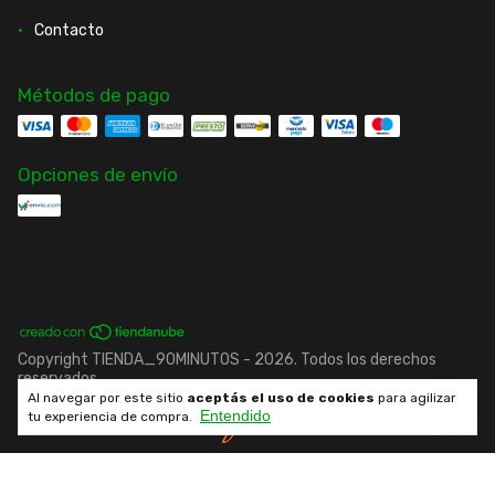
Contacto
Métodos de pago
Opciones de envío
Copyright TIENDA_90MINUTOS - 2026. Todos los derechos
reservados.
Al navegar por este sitio
aceptás el uso de cookies
para agilizar
Entendido
Desarrollado por fenrir.cl
tu experiencia de compra.