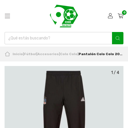
0
Inicio
|
Fútbol
|
Accesorios
|
Colo Colo
|
Pantalón Colo Colo 2024 Presentación Nuevo Original Adidas
1
/
4