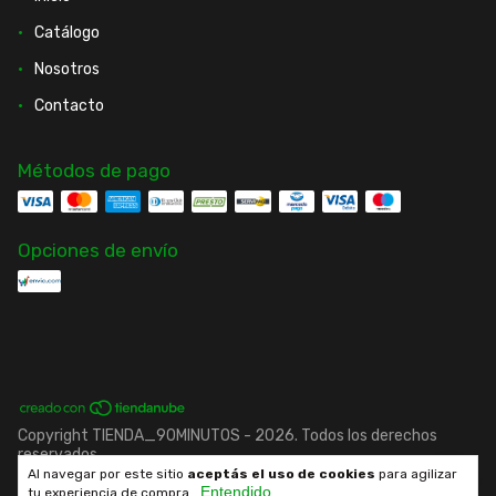
Catálogo
Nosotros
Contacto
Métodos de pago
Opciones de envío
Copyright TIENDA_90MINUTOS - 2026. Todos los derechos
reservados.
Al navegar por este sitio
aceptás el uso de cookies
para agilizar
Entendido
Desarrollado por fenrir.cl
tu experiencia de compra.