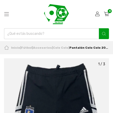
0
Inicio
|
Fútbol
|
Accesorios
|
Colo Colo
|
Pantalón Colo Colo 2022 Entrenamiento 3/4 Original adidas
1
/
3